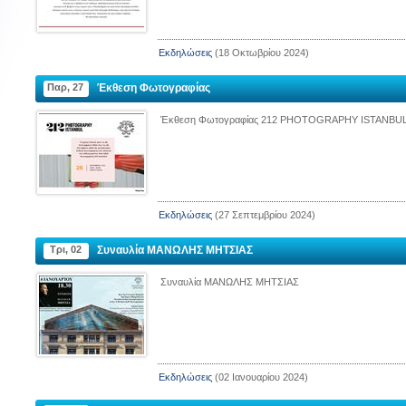
Εκδηλώσεις
(18 Οκτωβρίου 2024)
ΙΟΥ
ΚΟΙΝΟΤΗΤΑ ΑΓΙΑΣ ΠΑΡΑΣΚΕΥΗΣ
ΝΟΣΟΚΟ
ΜΠΕΙΚΟΖ
Παρ, 27
Έκθεση Φωτογραφίας
Έκθεση Φωτογραφίας 212 PHOTOGRAPHY ISTANBU
Διεύθυνση :
Zeytinburnu, 
kkale
Διεύθυνση :
Panayır Sok. No : 39/1 Beykoz, İstanbul
Τηλέφωνο :
Ηλεκτρονική διεύθυνση
Εκδηλώσεις
(27 Σεπτεμβρίου 2024)
:
agiaparaskevi.beykoz@gmail.com
Τρι, 02
Συναυλία ΜΑΝΩΛΗΣ ΜΗΤΣΙΑΣ
Συναυλία ΜΑΝΩΛΗΣ ΜΗΤΣΙΑΣ
Εκδηλώσεις
(02 Ιανουαρίου 2024)