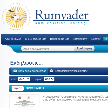
Αρχική Σελίδα
Ο Σύνδεσμός μας
Τα βακούφια μας
Εκπαίδευση
Ειδήσεις
Εκ
Εκδηλώσεις...
Κατά σειρά ημερομηνίας
Κατά σειρά επισκεψιμότητας
έτος:
μήνας:
Παρ, 18
ΠΡΟΣΚΛΗΣΗ
Η Οικουμενική Ομοσπονδία Κωνσταντινουπολιτών Σα
στην μνήμη του Μεγάλου Ρωμιού ιατρού Μάρκου Πιτσιπ