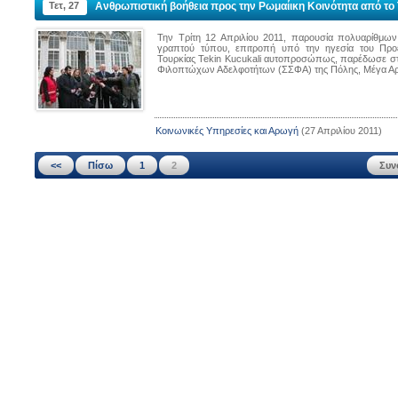
Τετ, 27
Ανθρωπιστική βοήθεια προς την Ρωμαίικη Κοινότητα από το Τ
Την Τρίτη 12 Απριλίου 2011, παρουσία πολυαρίθμων
γραπτού τύπου, επιτροπή υπό την ηγεσία του Προ
Τουρκίας Tekin Kucukali αυτοπροσώπως, παρέδωσε στ
Φιλοπτώχων Αδελφοτήτων (ΣΣΦΑ) της Πόλης, Μέγα Αρχ
Κοινωνικές Υπηρεσίες και Αρωγή
(27 Απριλίου 2011)
<<
Πίσω
1
2
Συν