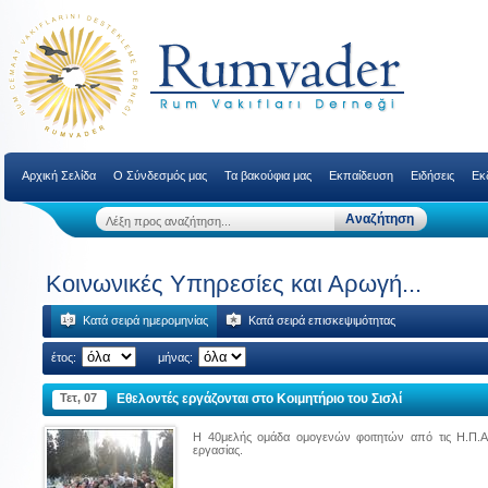
Αρχική Σελίδα
Ο Σύνδεσμός μας
Τα βακούφια μας
Εκπαίδευση
Ειδήσεις
Εκ
Κοινωνικές Υπηρεσίες και Αρωγή...
Κατά σειρά ημερομηνίας
Κατά σειρά επισκεψιμότητας
έτος:
μήνας:
Τετ, 07
Εθελοντές εργάζονται στο Κοιμητήριο του Σισλί
Η 40μελής ομάδα ομογενών φοιτητών από τις Η.Π.Α.
εργασίας.