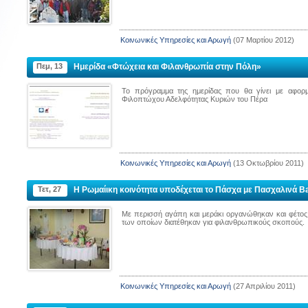
Κοινωνικές Υπηρεσίες και Αρωγή
(07 Μαρτίου 2012)
ΙΟΥ
ΚΟΙΝΟΤΗΤΑ ΑΓΙΑΣ ΠΑΡΑΣΚΕΥΗΣ
ΝΟΣΟΚΟ
ΜΠΕΙΚΟΖ
Πεμ, 13
Ημερίδα «Φτώχεια και Φιλανθρωπία στην Πόλη»
Το πρόγραμμα της ημερίδας που θα γίνει με αφορ
Φιλοπτώχου Αδελφότητας Κυριών του Πέρα
Διεύθυνση :
Zeytinburnu, 
kkale
Διεύθυνση :
Panayır Sok. No : 39/1 Beykoz, İstanbul
Τηλέφωνο :
Ηλεκτρονική διεύθυνση
Κοινωνικές Υπηρεσίες και Αρωγή
(13 Οκτωβρίου 2011)
:
agiaparaskevi.beykoz@gmail.com
Τετ, 27
Η Ρωμαίικη κοινότητα υποδέχεται το Πάσχα με Πασχαλινά B
Με περισσή αγάπη και μεράκι οργανώθηκαν και φέτος
των οποίων διατέθηκαν για φιλανθρωπικούς σκοπούς.
Κοινωνικές Υπηρεσίες και Αρωγή
(27 Απριλίου 2011)