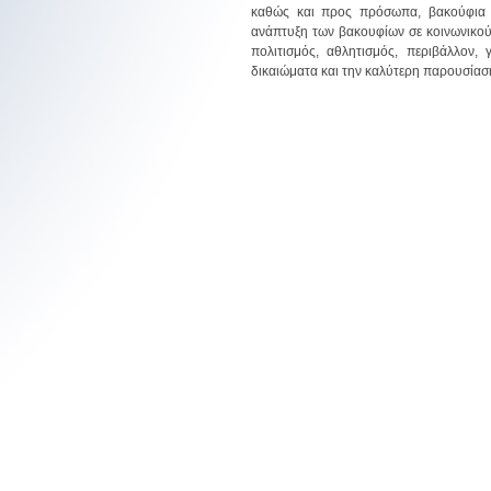
καθώς και προς πρόσωπα, βακούφια κ
ανάπτυξη των βακουφίων σε κοινωνικούς,
πολιτισμός, αθλητισμός, περιβάλλον, 
ΚΟΙΝΟΤΗΤΑ ΣΧΟΙΝΟΥΔΙΟΥ
ΚΟΙΝΟΤΗΤΑ ΑΓΙΑΣ 
δικαιώματα και την καλύτερη παρουσίασ
ΝΤΕΡΕΚΙΟΪ
ΜΠΕΙΚΟΖ
Διεύθυνση :
Köyiçi, Gökçeada, Çanakkale
Διεύθυνση :
Panayır Sok. No : 39
Τηλέφωνο :
0286 887 2507
Ηλεκτρονική διεύθυνση
:
agiaparaskevi.beykoz@gmail.c