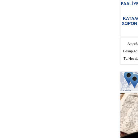
FAALİY
ΚΑΤΑΛ
ΧΩΡΩΝ 
Δωρεές
Hesap Adı
TL Hesab