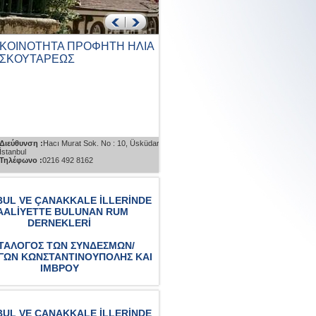
ΟΤΗΤΑ ΠΡΟΦΗΤΗ ΗΛΙΑ
ΚΟΙΝΟΤΗΤΑ ΑΓΙΟΥ
ΤΑΡΕΩΣ
ΠΑΝΤΕΛΕΗΜΟΝΑ ΚΑΙ ΑΓΙΟ
ΓΕΩΡΓΙΟΥ ΚΟΥΣΚΟΥ...
η :
Hacı Murat Sok. No : 10, Üsküdar,
Διεύθυνση :
İcadiye Cad. No : 50 Kuzguncu
 :
0216 492 8162
Üsküdar, İstanbul
Τηλέφωνο :
0216 553 0743
BUL VE ÇANAKKALE İLLERİNDE
AALİYETTE BULUNAN RUM
DERNEKLERİ
ΤΑΛΟΓΟΣ ΤΩΝ ΣΥΝΔΕΣΜΩΝ/
ΓΩΝ ΚΩΝΣΤΑΝΤΙΝΟΥΠΟΛΗΣ ΚΑΙ
ΙΜΒΡΟΥ
BUL VE ÇANAKKALE İLLERİNDE