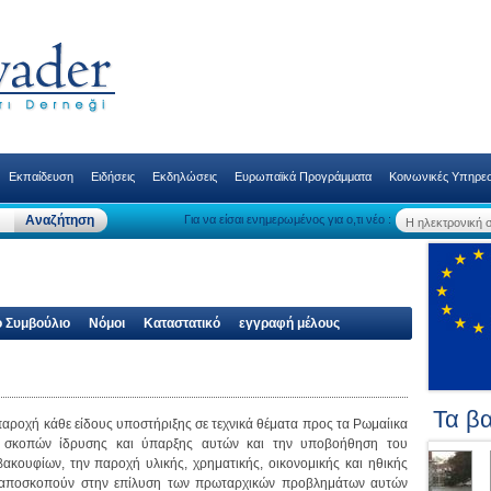
Εκπαίδευση
Ειδήσεις
Εκδηλώσεις
Ευρωπαϊκά Προγράμματα
Κοινωνικές Υπηρεσ
Για να είσαι ενημερωμένος για ο,τι νέο :
ό Συμβούλιο
Νόμοι
Καταστατικό
εγγραφή μέλους
Τα βα
παροχή κάθε είδους υποστήριξης σε τεχνικά θέματα προς τα Ρωμαίικα
ν σκοπών ίδρυσης και ύπαρξης αυτών και την υποβοήθηση του
ακουφίων, την παροχή υλικής, χρηματικής, οικονομικής και ηθικής
 αποσκοπούν στην επίλυση των πρωταρχικών προβλημάτων αυτών