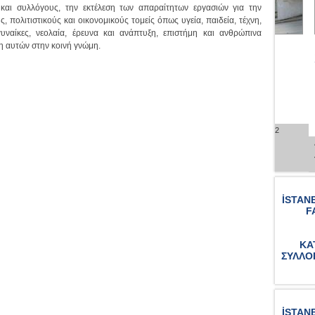
αι συλλόγους, την εκτέλεση των απαραίτητων εργασιών για την
 πολιτιστικούς και οικονομικούς τομείς όπως υγεία, παιδεία, τέχνη,
γυναίκες, νεολαία, έρευνα και ανάπτυξη, επιστήμη και ανθρώπινα
ΠΑΡΑΣΚΕΥΗΣ
ΝΟΣΟΚΟΜΕΙΟ ΒΑΛΟΥΚΛΗ
ΚΟΙΝ
η αυτών στην κοινή γνώμη.
ΣΚΟΥ
Διεύθυνση :
Kazlıçeşme Belgratkapı Yolu No : 2
Zeytinburnu, İstanbul
/1 Beykoz, İstanbul
Διεύθυνσ
Τηλέφωνο :
0212 547 1600
İstanbul
Τηλέφωνο
om
İSTAN
F
ΚΑ
ΣΥΛΛΟ
İSTAN