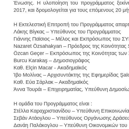
Ένωσης. Η υλοποίηση του προγράμματος ξεκίνη
2017, και δρομολογείται για τους επόμενους 20 μ
Η Εκτελεστική Επιτροπή του Προγράμματος απαρτί
Λάκης Βίγκας – Υπεύθυνος του Προγράμματος
Γιάννης Παϊσιος – Μέλος και Εκπρόσωπος του Σ
Nazaret Özsahakyan – Πρόεδρος της Κοινότητας 
Özcan Geçer – Εκπρόσωπος της Κοινότητας των
Burcu Karakaş – Δημοσιογράφος
Καθ. Elçin Macar - Ακαδημαϊκός
Ίβο Μολίνας – Αρχισυντάκτης της Εφημερίδας Şa
Καθ. Εύα Σάρλακ – Ακαδημαϊκός
Άννα Τουράι – Επιχειρηματίας, Υπεύθυνη Δημοσί
Η ομάδα του Προγράμματος είναι :
Στέλλα Καραχριστιανίδου – Υπεύθυνη Επικοινωνί
Σεβάν Ατάογλου – Υπεύθυνος Οργάνωσης Δράσε
Δανάη Παλάκογλου – Υπεύθυνη Οικονομικών του