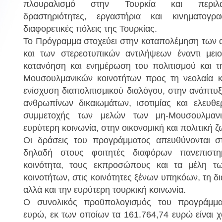
πλουραλισμό στην Τουρκία και περιλαμ
δραστηριότητες, εργαστήρια και κινηματογ
διαφορετικές πόλεις της Τουρκίας.
ΙΟΥ
ΚΟΙΝΟΤΗΤΑ ΑΓΙΑΣ ΠΑΡΑΣΚΕΥΗΣ
ΝΟΣΟΚΟ
Το Πρόγραμμα στοχεύει στην καταπολέμηση των 
ΜΠΕΙΚΟΖ
και των στερεοτυπικών αντιλήψεων έναντι μει
κατανόηση και ενημέρωση του πολιτισμού και τ
Μουσουλμανικών κοινοτήτων προς τη νεολαία κα
ενίσχυση διαπολιτισμικού διαλόγου, στην ανάπτυ
Διεύθυνση :
Zeytinburnu, 
kkale
ανθρωπίνων δικαιωμάτων, ισοτιμίας και ελευθε
Διεύθυνση :
Panayır Sok. No : 39/1 Beykoz, İstanbul
Τηλέφωνο :
Ηλεκτρονική διεύθυνση
συμμετοχής των μελών των μη-Μουσουλμανι
:
agiaparaskevi.beykoz@gmail.com
ευρύτερη κοινωνία, στην οικονομική και πολιτική 
Οι δράσεις του προγράμματος απευθύνονται σ
δηλαδή στους φοιτητές διαφόρων πανεπιστη
κοινότητα, τους εκπροσώπους και τα μέλη τ
κοινοτήτων, στις κοινότητες ξένων υπηκόων, τη 
αλλά και την ευρύτερη τουρκική κοινωνία.
Ο συνολικός προϋπολογισμός του προγράμματ
ευρώ, εκ των οποίων τα 161.764,74 ευρώ είναι 