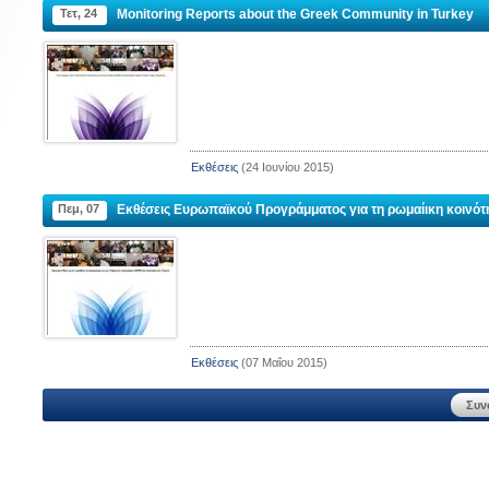
Τετ, 24
Monitoring Reports about the Greek Community in Turkey
ΙΟΥ
ΚΟΙΝΟΤΗΤΑ ΑΓΙΑΣ ΠΑΡΑΣΚΕΥΗΣ
ΝΟΣΟΚΟ
ΜΠΕΙΚΟΖ
Εκθέσεις
(24 Ιουνίου 2015)
Διεύθυνση :
Πεμ, 07
Εκθέσεις Ευρωπαϊκού Προγράμματος για τη ρωμαίικη κοινότ
Zeytinburnu, 
kkale
Διεύθυνση :
Panayır Sok. No : 39/1 Beykoz, İstanbul
Τηλέφωνο :
Ηλεκτρονική διεύθυνση
:
agiaparaskevi.beykoz@gmail.com
Εκθέσεις
(07 Μαΐου 2015)
Συν