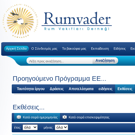
Αρχική Σελίδα
Ο Σύνδεσμός μας
Τα βακούφια μας
Εκπαίδευση
Ειδήσεις
Εκ
Προηγούμενο Πρόγραμμα ΕΕ...
Ταυτότητα έργου
Δράσεις
Αποτελέσματα
ειδήσεις
Εκθέσεις
Εκθέσεις...
Κατά σειρά ημερομηνίας
Κατά σειρά επισκεψιμότητας
έτος:
μήνας: