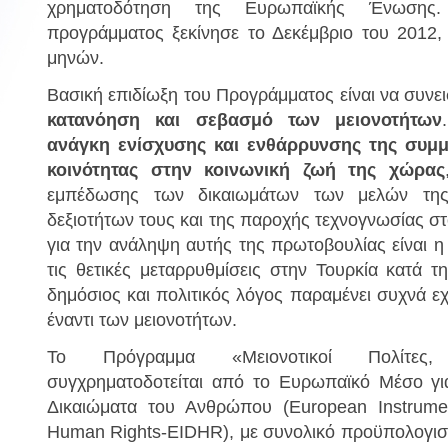
χρηματοδότηση της Ευρωπαϊκής Ένωσης
προγράμματος ξεκίνησε το Δεκέμβριο του 2012,
μηνών.
ΙΟΥ
ΚΟΙΝΟΤΗΤΑ ΑΓΙΑΣ ΠΑΡΑΣΚΕΥΗΣ
ΝΟΣΟΚΟ
ΜΠΕΙΚΟΖ
Βασική επιδίωξη του Προγράμματος είναι να συνε
κατανόηση και σεβασμό των μειονοτήτων
ανάγκη ενίσχυσης και ενθάρρυνσης της συμμ
κοινότητας στην κοινωνική ζωή της χώρας
Διεύθυνση :
εμπέδωσης των δικαιωμάτων των μελών της
Zeytinburnu, 
kkale
Διεύθυνση :
Panayır Sok. No : 39/1 Beykoz, İstanbul
Τηλέφωνο :
δεξιοτήτων τους και της παροχής τεχνογνωσίας στ
Ηλεκτρονική διεύθυνση
:
agiaparaskevi.beykoz@gmail.com
για την ανάληψη αυτής της πρωτοβουλίας είναι 
τις θετικές μεταρρυθμίσεις στην Τουρκία κατά τη
δημόσιος και πολιτικός λόγος παραμένει συχνά εχ
έναντι των μειονοτήτων.
Το Πρόγραμμα «Μειονοτικοί Πολίτες, 
συγχρηματοδοτείται από το Ευρωπαϊκό Μέσο για
Δικαιώματα του Ανθρώπου (European Instrume
Human Rights-EIDHR), με συνολικό προϋπολογισ